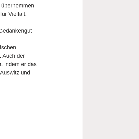
nd übernommen 
r Vielfalt.
 Gedankengut 
 Auch der 
n, indem er das 
 Auswitz und 