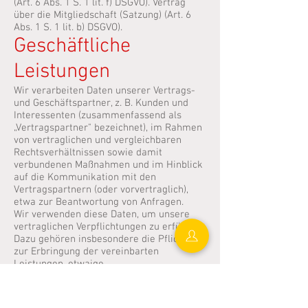
(Art. 6 Abs. 1 S. 1 lit. f) DSGVO). Vertrag
über die Mitgliedschaft (Satzung) (Art. 6
Abs. 1 S. 1 lit. b) DSGVO).
Geschäftliche
Leistungen
Wir verarbeiten Daten unserer Vertrags-
und Geschäftspartner, z. B. Kunden und
Interessenten (zusammenfassend als
„Vertragspartner" bezeichnet), im Rahmen
von vertraglichen und vergleichbaren
Rechtsverhältnissen sowie damit
verbundenen Maßnahmen und im Hinblick
auf die Kommunikation mit den
Vertragspartnern (oder vorvertraglich),
etwa zur Beantwortung von Anfragen.
Wir verwenden diese Daten, um unsere
vertraglichen Verpflichtungen zu erfüllen.
Dazu gehören insbesondere die Pflichten
zur Erbringung der vereinbarten
Leistungen, etwaige
Aktualisierungspflichten und Abhilfe bei
Gewährleistungs- und sonstigen
Leistungsstörungen. Darüber hinaus