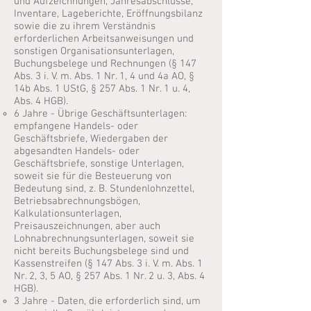
und Aufzeichnungen, Jahresabschlüsse,
Inventare, Lageberichte, Eröffnungsbilanz
sowie die zu ihrem Verständnis
erforderlichen Arbeitsanweisungen und
sonstigen Organisationsunterlagen,
Buchungsbelege und Rechnungen (§ 147
Abs. 3 i. V. m. Abs. 1 Nr. 1, 4 und 4a AO, §
14b Abs. 1 UStG, § 257 Abs. 1 Nr. 1 u. 4,
Abs. 4 HGB).
6 Jahre - Übrige Geschäftsunterlagen:
empfangene Handels- oder
Geschäftsbriefe, Wiedergaben der
abgesandten Handels- oder
Geschäftsbriefe, sonstige Unterlagen,
soweit sie für die Besteuerung von
Bedeutung sind, z. B. Stundenlohnzettel,
Betriebsabrechnungsbögen,
Kalkulationsunterlagen,
Preisauszeichnungen, aber auch
Lohnabrechnungsunterlagen, soweit sie
nicht bereits Buchungsbelege sind und
Kassenstreifen (§ 147 Abs. 3 i. V. m. Abs. 1
Nr. 2, 3, 5 AO, § 257 Abs. 1 Nr. 2 u. 3, Abs. 4
HGB).
3 Jahre - Daten, die erforderlich sind, um