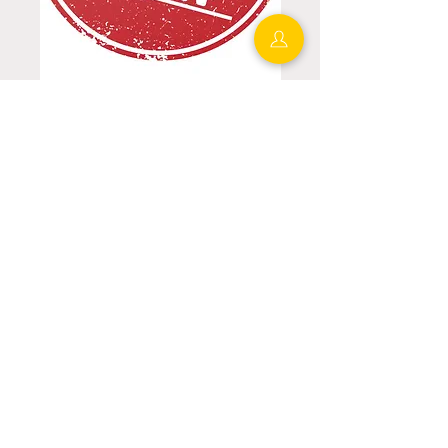
Lucie
Rosige
r
Beisitzerin