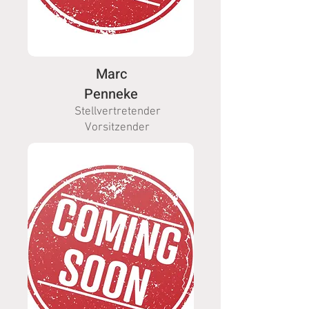
Marc
Penneke
Stellvertretender
Vorsitzender