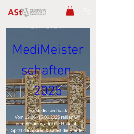
NUR NOCH 0 TAGE BIS
ZUM EVENT
MediMeister
schaften 
2025
Die Medis sind back!

Vom 12.06.-15.06.2025 reißen wir 
gemeinsam wieder die Hütte ab! 

Spitzt die Sporen & sattelt die Pferde, 